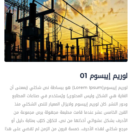
لوريم إيبسوم 01
لوريم إيبسوم(Lorem Ipsum) هو ببساطة نص شكلي (بمعنى أن
الغاية هي الشكل وليس المحتوى) ويُستخدم في صناعات المطابع
ودور النشر. كان لوريم إيبسوم ولايزال المعيار للنص الشكلي منذ
القرن الخامس عشر عندما قامت مطبعة مجهولة برص مجموعة من
الأحرف بشكل عشوائي أخذتها من نص، لتكوّن كتيّب بمثابة دليل أو
مرجع شكلي لهذه الأحرف. خمسة قرون من الزمن لم تقضي على هذا